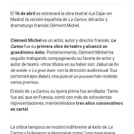
El
16 de abril
se estrenará la obra teatral «La Caja» en
Madrid
,
la versión española de
Le Carton,
del actor y
dramaturgo francés Clément Michel.
Clément Michel
es un actor, autor y director francés.
Le
Carton
fue su
primera obra de teatro y alcanzó un
grandísimo éxito.
Posteriormente, Clément Michel ha
seguido trabajando compaginando su faceta de actor y
autor de teatro -otros títulos en su haber son:
Début de fin
de soirée
o
Le gran bain-
con la dirección audiovisual. Sus
cortometrajes
Bebé
y
Une pute et un poussin
han recibido
varios premios.
El éxito de
Le Carton,
su ópera prima fue arrollador. Tanto
fue así, que en Francia, contó con más de ochocientas
representaciones, manteniéndose
tres años consecutivos
en cartel.
La crítica tampoco se mostró indiferente al éxito de
Le
Carton y la llegaron a denominar como “una maquinaria