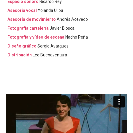
Espacio sonoro
Ricardo Rey
Asesoría vocal
Yolanda Ulloa
Asesoría de movimiento
Andrés Acevedo
Fotografía cartelería
Javier Biosca
Fotografía y vídeo de escena
Nacho Peña
Diseño gráfico
Sergio Avargues
Distribución
Leo Buenaventura