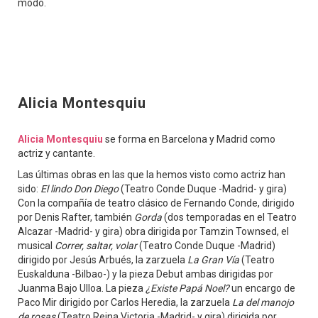
modo.
Alicia Montesquiu
Alicia Montesquiu
se forma en Barcelona y Madrid como
actriz y cantante.
Las últimas obras en las que la hemos visto como actriz han
sido:
El lindo Don Diego
(Teatro Conde Duque -Madrid- y gira)
Con la compañía de teatro clásico de Fernando Conde, dirigido
por Denis Rafter, también
Gorda
(dos temporadas en el Teatro
Alcazar -Madrid- y gira) obra dirigida por Tamzin Townsed, el
musical
Correr, saltar, volar
(Teatro Conde Duque -Madrid)
dirigido por Jesús Arbués, la zarzuela
La Gran Vía
(Teatro
Euskalduna -Bilbao-) y la pieza Debut ambas dirigidas por
Juanma Bajo Ulloa. La pieza
¿Existe Papá Noel?
un encargo de
Paco Mir dirigido por Carlos Heredia, la zarzuela
La del manojo
de rosas
(Teatro Reina Victoria -Madrid- y gira) dirigida por