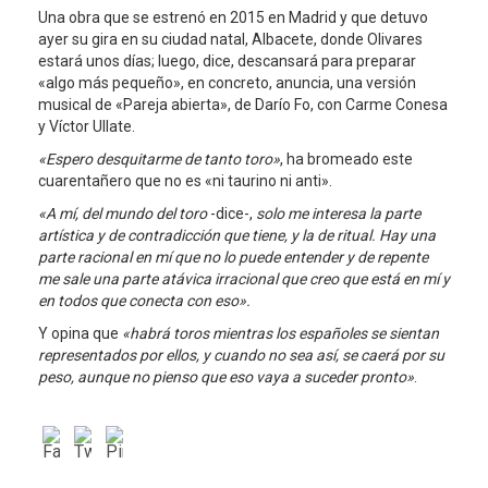
Una obra que se estrenó en 2015 en Madrid y que detuvo
ayer su gira en su ciudad natal, Albacete, donde Olivares
estará unos días; luego, dice, descansará para preparar
«algo más pequeño», en concreto, anuncia, una versión
musical de «Pareja abierta», de Darío Fo, con Carme Conesa
y Víctor Ullate.
«Espero desquitarme de tanto toro»
, ha bromeado este
cuarentañero que no es «ni taurino ni anti».
«A mí, del mundo del toro
-dice-,
solo me interesa la parte
artística y de contradicción que tiene, y la de ritual. Hay una
parte racional en mí que no lo puede entender y de repente
me sale una parte atávica irracional que creo que está en mí y
en todos que conecta con eso».
Y opina que
«habrá toros mientras los españoles se sientan
representados por ellos, y cuando no sea así, se caerá por su
peso, aunque no pienso que eso vaya a suceder pronto»
.