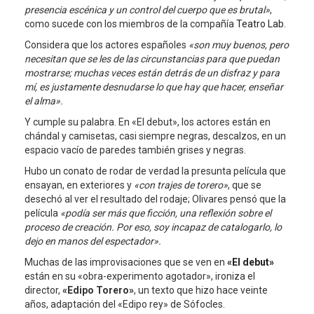
presencia escénica y un control del cuerpo que es brutal»
,
como sucede con los miembros de la compañía
Teatro Lab
.
Considera que los actores españoles
«son muy buenos, pero
necesitan que se les de las circunstancias para que puedan
mostrarse; muchas veces están detrás de un disfraz y para
mí, es justamente desnudarse lo que hay que hacer, enseñar
el alma».
Y cumple su palabra. En «El debut», los actores están en
chándal y camisetas, casi siempre negras, descalzos, en un
espacio vacío de paredes también grises y negras.
Hubo un conato de rodar de verdad la presunta película que
ensayan, en exteriores y
«con trajes de torero»
, que se
desechó al ver el resultado del rodaje; Olivares pensó que la
película
«podía ser más que ficción, una reflexión sobre el
proceso de creación. Por eso, soy incapaz de catalogarlo, lo
dejo en manos del espectador».
Muchas de las improvisaciones que se ven en
«El debut»
están en su «obra-experimento agotador», ironiza el
director,
«Edipo Torero»
, un texto que hizo hace veinte
años, adaptación del «Edipo rey» de Sófocles.