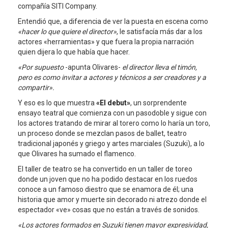
compañía SITI Company.
Entendió que, a diferencia de ver la puesta en escena como
«hacer lo que quiere el director»
, le satisfacía más dar a los
actores «herramientas» y que fuera la propia narración
quien dijera lo que había que hacer.
«Por supuesto
-apunta Olivares-
el director lleva el timón,
pero es como invitar a actores y técnicos a ser creadores y a
compartir».
Y eso es lo que muestra
«El debut»
, un sorprendente
ensayo teatral que comienza con un pasodoble y sigue con
los actores tratando de mirar al torero como lo haría un toro,
un proceso donde se mezclan pasos de ballet, teatro
tradicional japonés y griego y artes marciales (Suzuki), a lo
que Olivares ha sumado el flamenco.
El taller de teatro se ha convertido en un taller de toreo
donde un joven que no ha podido destacar en los ruedos
conoce a un famoso diestro que se enamora de él; una
historia que amor y muerte sin decorado ni atrezo donde el
espectador «ve» cosas que no están a través de sonidos.
«Los actores formados en Suzuki tienen mayor expresividad,