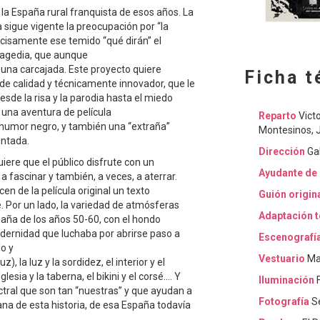
a la España rural franquista de esos años. La
 sigue vigente la preocupación por “la
recisamente ese temido “qué dirán” el
ragedia, que aunque
una carcajada. Este proyecto quiere
Ficha t
de calidad y técnicamente innovador, que le
desde la risa y la parodia hasta el miedo
o una aventura de película
Reparto
Vict
e humor negro, y también una “extraña”
Montesinos, J
intada.
Dirección
Gab
uiere que el público disfrute con un
Ayudante de 
a fascinar y también, a veces, a aterrar.
en de la película original un texto
Guión origin
Por un lado, la variedad de atmósferas
Adaptación t
spaña de los años 50-60, con el hondo
odernidad que luchaba por abrirse paso a
Escenografí
lo y
Vestuario
Mar
z), la luz y la sordidez, el interior y el
Iglesia y la taberna, el bikini y el corsé…. Y
Iluminación
F
ctral que son tan “nuestras” y que ayudan a
Fotografía
Se
na de esta historia, de esa España todavía