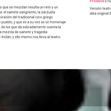
Produce
El R
los que se mezclan resulta un reto y un
Versión teatr
a: el sainete sangriento, la zarzuela
idea original 
oración del tradicional coro griego
de pueblo, y que es a su vez es un homenaje
ol, de los que da sobradamente cuenta la
ta mezcla de sainete y tragedia
nclán, y ello mismo nos lleva al teatro.