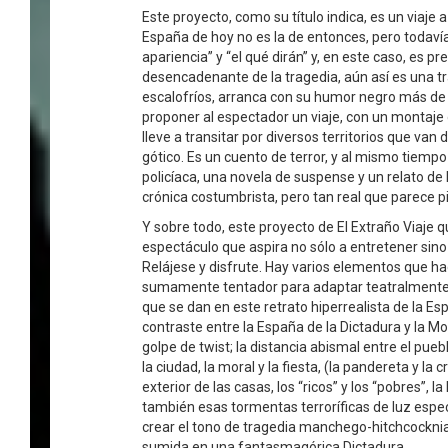
Este proyecto, como su título indica, es un viaje 
España de hoy no es la de entonces, pero todavía
apariencia” y “el qué dirán” y, en este caso, es p
desencadenante de la tragedia, aún así es una t
escalofríos, arranca con su humor negro más de 
proponer al espectador un viaje, con un montaje 
lleve a transitar por diversos territorios que van 
gótico. Es un cuento de terror, y al mismo tiemp
policíaca, una novela de suspense y un relato d
crónica costumbrista, pero tan real que parece p
Y sobre todo, este proyecto de El Extraño Viaje q
espectáculo que aspira no sólo a entretener sino 
Relájese y disfrute. Hay varios elementos que hac
sumamente tentador para adaptar teatralmente. 
que se dan en este retrato hiperrealista de la E
contraste entre la España de la Dictadura y la M
golpe de twist; la distancia abismal entre el pueb
la ciudad, la moral y la fiesta, (la pandereta y la cru
exterior de las casas, los “ricos” y los “pobres”, la 
también esas tormentas terroríficas de luz espe
crear el tono de tragedia manchego-hitchcocknia
sumida en una fantasmagórica Dictadura.