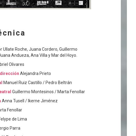
écnica
or Ullate Roche, Juana Cordero, Guillermo
uana Andueza, Ana Villa y Mar del Hoyo.
riel Olivares
dirección
Alejandra Prieto
al
Manuel Ruiz Castillo / Pedro Beltrán
eatral
Guillermo Montesinos / Marta Fenollar
a
Anna Tusell / Ikerne Jiménez
ta Fenollar
elype de Lima
rgio Parra